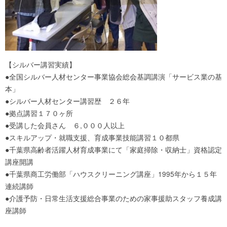
【シルバー講習実績】
●全国シルバー人材センター事業協会総会基調講演「サービス業の基
本」
●シルバー人材センター講習歴 ２６年
●拠点講習１７０ヶ所
●受講した会員さん ６,０００人以上
●スキルアップ・就職支援、育成事業技能講習１０都県
●千葉県高齢者活躍人材育成事業にて「家庭掃除・収納士」資格認定
講座開講
●千葉県商工労働部「ハウスクリーニング講座」1995年から１５年
連続講師
●介護予防・日常生活支援総合事業のための家事援助スタッフ養成講
座講師