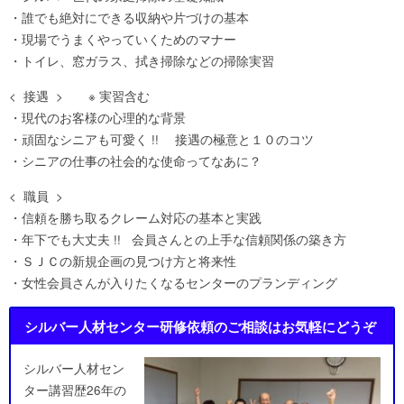
・誰でも絶対にできる収納や片づけの基本
・現場でうまくやっていくためのマナー
・トイレ、窓ガラス、拭き掃除などの掃除実習
< 接遇 > ※ 実習含む
・現代のお客様の心理的な背景
・頑固なシニアも可愛く !! 接遇の極意と１０のコツ
・シニアの仕事の社会的な使命ってなあに？
< 職員 >
・信頼を勝ち取るクレーム対応の基本と実践
・年下でも大丈夫 !! 会員さんとの上手な信頼関係の築き方
・ＳＪＣの新規企画の見つけ方と将来性
・女性会員さんが入りたくなるセンターのプランディング
シルバー人材センター研修依頼のご相談はお気軽にどうぞ
シルバー人材セン
ター講習歴26年の