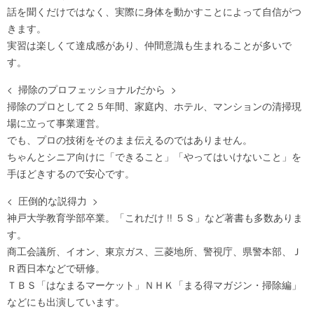
話を聞くだけではなく、実際に身体を動かすことによって自信がつ
きます。
実習は楽しくて達成感があり、仲間意識も生まれることが多いで
す。
< 掃除のプロフェッショナルだから >
掃除のプロとして２５年間、家庭内、ホテル、マンションの清掃現
場に立って事業運営。
でも、プロの技術をそのまま伝えるのではありません。
ちゃんとシニア向けに「できること」「やってはいけないこと」を
手ほどきするので安心です。
< 圧倒的な説得力 >
神戸大学教育学部卒業。「これだけ !! ５Ｓ」など著書も多数ありま
す。
商工会議所、イオン、東京ガス、三菱地所、警視庁、県警本部、Ｊ
Ｒ西日本などで研修。
ＴＢＳ「はなまるマーケット」ＮＨＫ「まる得マガジン・掃除編」
などにも出演しています。