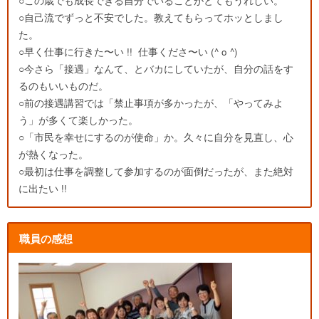
○この歳でも成長できる自分でいることがとてもうれしい。
○自己流でずっと不安でした。教えてもらってホッとしまし
た。
○早く仕事に行きた〜い !! 仕事くださ〜い (^ o ^)
○今さら「接遇」なんて、とバカにしていたが、自分の話をす
るのもいいものだ。
○前の接遇講習では「禁止事項が多かったが、「やってみよ
う」が多くて楽しかった。
○「市民を幸せにするのが使命」か。久々に自分を見直し、心
が熱くなった。
○最初は仕事を調整して参加するのが面倒だったが、また絶対
に出たい !!
職員の感想